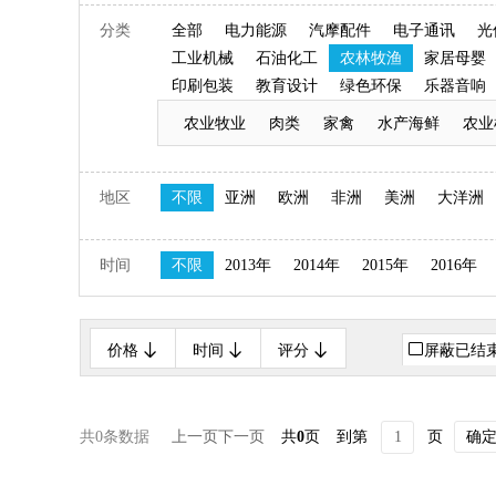
分类
全部
电力能源
汽摩配件
电子通讯
光
工业机械
石油化工
农林牧渔
家居母婴
印刷包装
教育设计
绿色环保
乐器音响
农业牧业
肉类
家禽
水产海鲜
农业
地区
不限
亚洲
欧洲
非洲
美洲
大洋洲
时间
不限
2013年
2014年
2015年
2016年
价格
时间
评分
屏蔽已结
共0条数据
上一页
下一页
共
0
页
到第
页
确