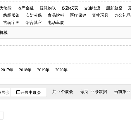
伏储能
地产金融
智慧物联
仪器仪表
交通物流
船舶航空
纺织服饰
安防劳保
食品饮料
医疗保健
宠物玩具
办公礼品
古玩字画
综合其它
电动车展
机械
2017年
2018年
2019年
2020年
共 0 个展会
每页 20 条数据
当前第 0
束展会
开展中展会
定